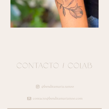
@benditamaria.tattoo
contacto@benditamariattoo.com