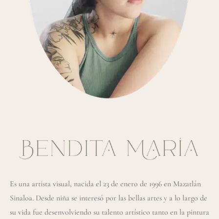
Es una artista visual, nacida el 23 de enero de 1996 en Mazatlán
Sinaloa. Desde niña se interesó por las bellas artes y a lo largo de
su vida fue desenvolviendo su talento artístico tanto en la pintura